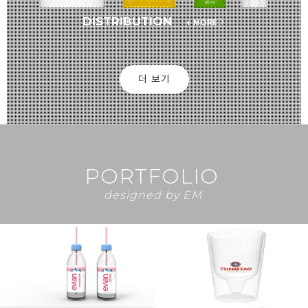
DISTRIBUTION
+ MORE
더 보기
PORTFOLIO
designed by EM