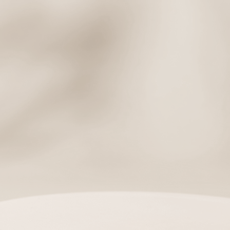
assignment
BUSINESS
고객님의 프로모션을 위한
양질의 제품 선별부터 3PL 대행까지
마케팅 판촉위한 토탈 서비스를 진행합니다.
account_circle
CUSTOMIZING
브랜딩을 위한 패키지 디자인 부터
경쟁력을 강화하는 POSM디자인까지
단순 판촉을 넘어 브랜딩까지 디자인 합니다.