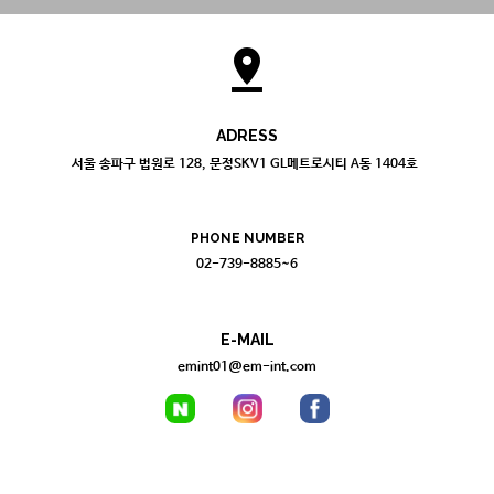
pin_drop
ADRESS
서울 송파구 법원로 128, 문정SKV1 GL메트로시티 A동 1404호
PHONE NUMBER
02-739-8885~6
E-MAIL
emint01@em-int.com