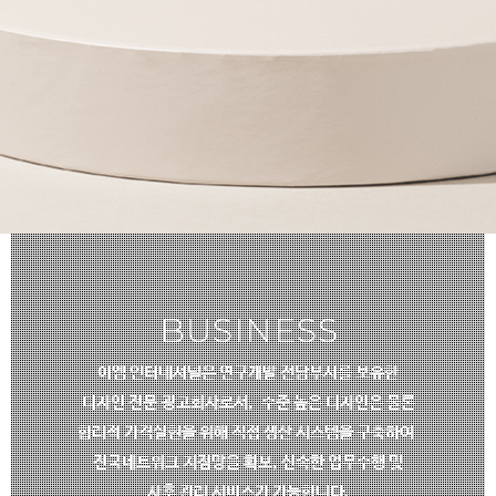
public
GLOBAL
이엠 인터네셔널만의 노하우와
엄격한 관리 시스템으로
중국 현지의 상품소싱과 생산관리를 운영합니다.
BUSINESS
이엠 인터네셔널은 연구개발 전담부서를 보유한
디자인 전문
광고회사로서,
수준 높은 디자인은 물론
합리적 가격실현을 위해 직접 생산 시스템을 구축하여
전국네트워크 지점망을 확보, 신속한 업무수행 및
사후 관리 서비스가 가능합니다.