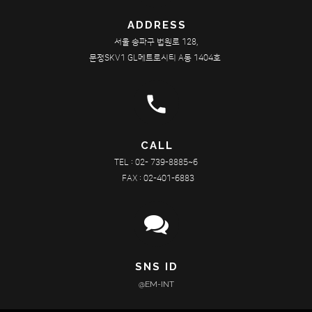
ADDRESS
서울 송파구 법원로 128,
문정SKV1 GL메트로시티 A동 1404호
phone
CALL
TEL : 02- 739-8885~6
FAX : 02-401-6883
SNS ID
@EM-INT